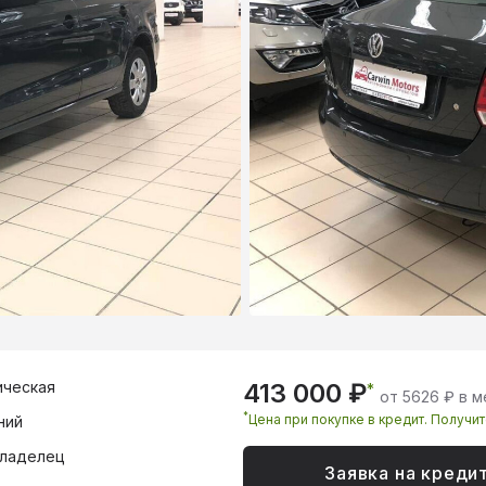
ическая
413 000 ₽
*
от 5626 ₽ в 
*
Цена при покупке в кредит. Получи
ний
владелец
Заявка на креди