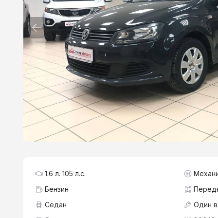
1.6 л. 105 л.с.
Механ
Бензин
Перед
Седан
Один 