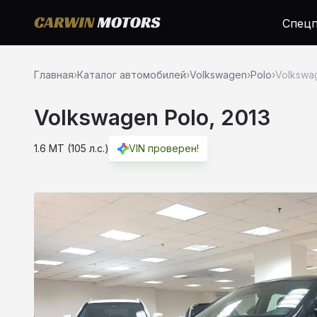
Спецп
Главная
›
Каталог автомобилей
›
Volkswagen
›
Polo
›
Volkswag
Volkswagen Polo, 2013
1.6 MT (105 л.с.)
VIN проверен!