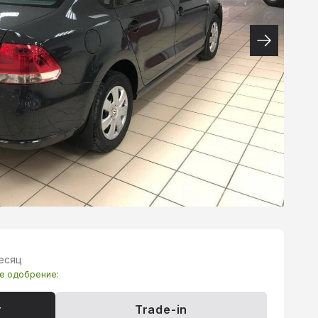
месяц
те одобрение:
т
Trade-in