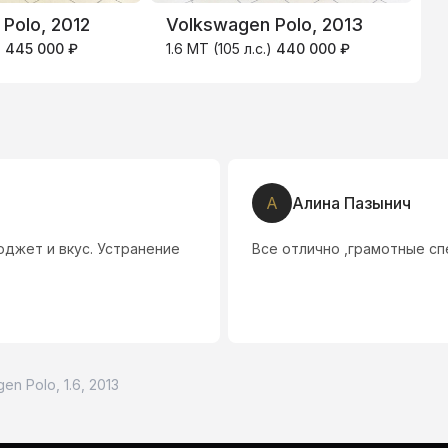
Polo, 2012
Volkswagen Polo, 2013
V
)
445 000 ₽
1.6 MT (105 л.с.)
440 000 ₽
1
А
Алина Пазынич
джет и вкус. Устранение
Все отлично ,грамотные сп
en Polo, 1.6, 2013