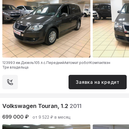
123993 км.
Дизель
105 л.с.
Передний
Автомат робот
Компактвэн
Три владельца
Заявка на кредит
Volkswagen Touran, 1.2
2011
699 000 ₽
от 9 522 ₽ в месяц