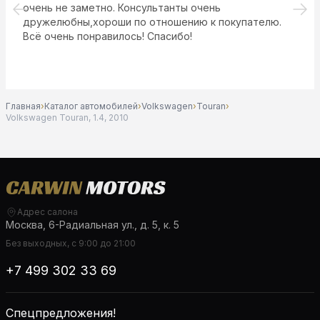
осмотром авто, выбор не маленький! Вусалу спасибо
за участие и в подборе автомобиля . И за скидку
45.000₽ салон лучший из лучших
Главная
›
Каталог автомобилей
›
Volkswagen
›
Touran
›
Volkswagen Touran, 1.4, 2010
Адрес салона
Москва, 6-Радиальная ул., д. 5, к. 5
Без выходных, с 9:00 до 21:00
+7 499 302 33 69
Спецпредложения!