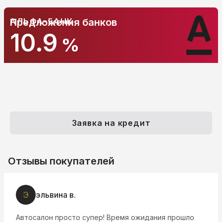
АЛЬФА-БАНК
Предложения банков
10.9
%
Заявка на кредит
Отзывы покупателей
Е
Елена Г.
Все супер сделка заняла около 30 минут в месте с