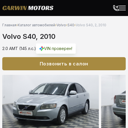
Главная
›
Каталог автомобилей
›
Volvo
›
S40
›
Volvo S40, 2, 2010
Volvo S40, 2010
2.0 AMT (145 л.с.)
VIN проверен!
Позвонить в салон