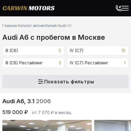
Главная
›
Каталог автомобилей
›
Audi
›
A6
Audi A6 c пробегом в Москве
III (C6)
5
IV (C7)
10
III (C6) Рестайлинг
3
IV (C7) Рестайлинг
1
Показать фильтры
Audi A6, 3.1
2006
519 000 ₽
от 7 070 ₽ в месяц