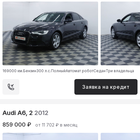
169000 км.
Бензин
300 л.с.
Полный
Автомат робот
Седан
Три владельца
Заявка на кредит
Audi A6, 2
2012
859 000 ₽
от 11 702 ₽ в месяц