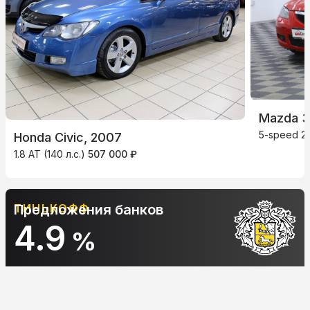
Mazda 3
5-speed 2.
Honda Civic, 2007
1.8 AT (140 л.с.)
507 000 ₽
АЛЬФА-БАНК
Предложения банков
10.9
%