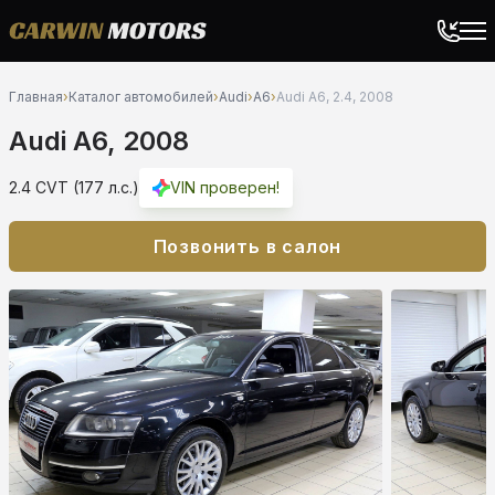
Главная
›
Каталог автомобилей
›
Audi
›
A6
›
Audi A6, 2.4, 2008
Audi A6, 2008
2.4 CVT (177 л.с.)
VIN проверен!
Позвонить в салон