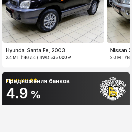
Hyundai Santa Fe, 2003
Nissan X
2.4 MT (146 л.с.) 4WD
535 000 ₽
2.0 MT (14
ТИНЬКОФФ
Предложения банков
4.9
%