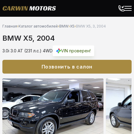
Главная
›
Каталог автомобилей
›
BMW
›
X5
›
BMW X5, 3, 2004
BMW X5, 2004
3.0i 3.0 AT (231 л.с.) 4WD
VIN проверен!
Позвонить в салон