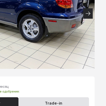
месяц
те одобрение:
т
Trade-in