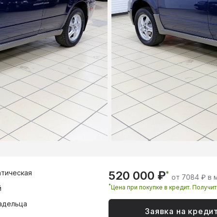
тическая
520 000 ₽
*
от 7084 ₽ в 
*
Цена при покупке в кредит. Получи
й
адельца
Заявка на креди