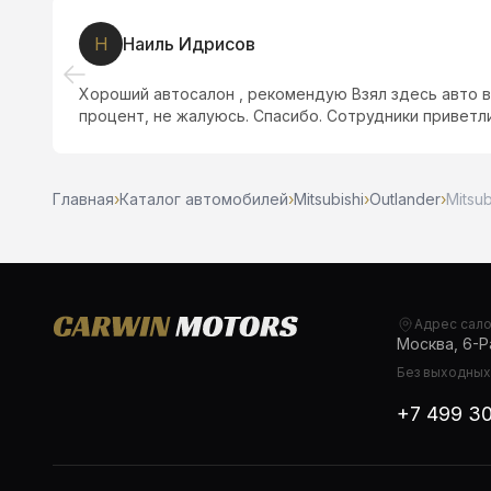
Н
Наиль Идрисов
Хороший автосалон , рекомендую Взял здесь авто в
процент, не жалуюсь. Спасибо. Сотрудники приветл
Главная
›
Каталог автомобилей
›
Mitsubishi
›
Outlander
›
Mitsub
Адрес сал
Москва, 6-Ра
Без выходных,
+7 499 3