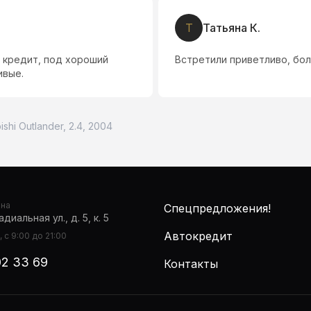
Т
Татьяна К.
 кредит, под хороший
Встретили приветливо, бо
ивые.
ishi Outlander, 2.4, 2004
она
Спецпредложения!
диальная ул., д. 5, к. 5
Автокредит
 с 9:00 до 21:00
02 33 69
Контакты