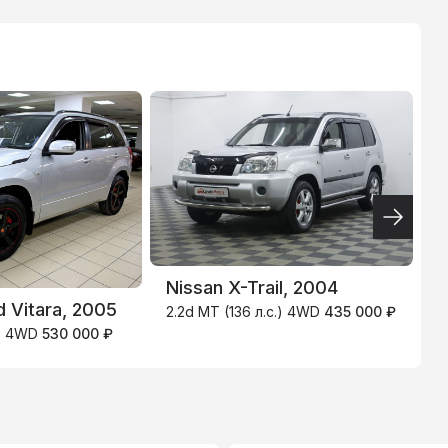
ТИНЬКОФФ
4.9
%
Nissan X-Trail, 2004
d Vitara, 2005
M
2.2d MT (136 л.с.) 4WD
435 000 ₽
.) 4WD
530 000 ₽
2