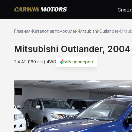
Спецп
Главная
›
Каталог автомобилей
›
Mitsubishi
›
Outlander
›
Mitsub
Mitsubishi Outlander, 2004
2.4 AT (160 л.с.) 4WD
VIN проверен!