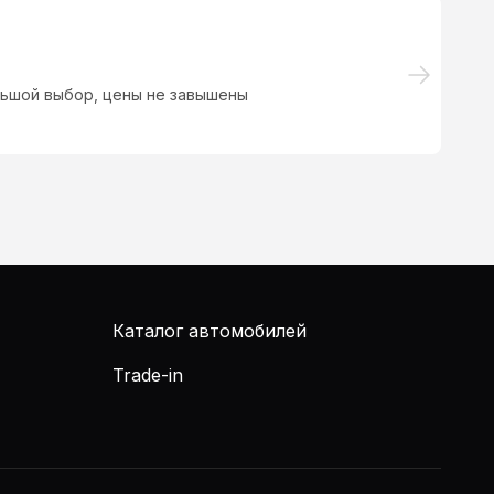
льшой выбор, цены не завышены
П
Ан
Каталог автомобилей
Trade-in