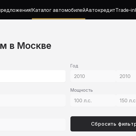
редложения!
Каталог автомобилей
Автокредит
Trade-in
ом в Москве
Год
2010
2010
Мощность
100 л.с.
150 л.с
Сбросить фильт