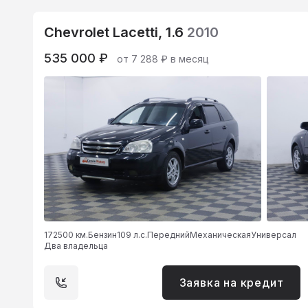
Chevrolet Lacetti, 1.6
2010
535 000 ₽
от 7 288 ₽ в месяц
172500 км.
Бензин
109 л.с.
Передний
Механическая
Универсал
Два владельца
Заявка на кредит