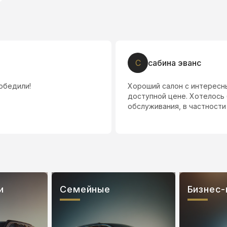
С
сабина эванс
обедили!
Хороший салон с интересн
доступной цене. Хотелось
обслуживания, в частност
и
Семейные
Бизнес-