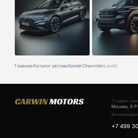
Главная
›
Каталог автомобилей
›
Chevrolet
›
Lacetti
Адрес сал
Москва, 6-Ра
Без выходных,
+7 499 3