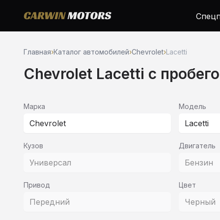
Спецп
Главная
›
Каталог автомобилей
›
Chevrolet
›
Lacetti
Chevrolet Lacetti c пробег
Марка
Модель
Chevrolet
Lacetti
Кузов
Двигатель
Универсал
Бензин
Привод
Цвет
Передний
Черный