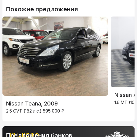
Похожие предложения
Nissan A
1.6 MT (107
Nissan Teana, 2009
2.5 CVT (182 л.с.)
595 000 ₽
ТИНЬКОФФ
Предложения банков