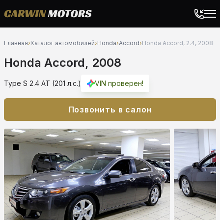
Главная
›
Каталог автомобилей
›
Honda
›
Accord
›
Honda Accord, 2.4, 2008
Honda Accord, 2008
Type S 2.4 AT (201 л.с.)
VIN проверен!
Позвонить в салон