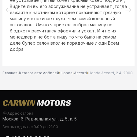
не устраивает,пятый хочет красный ковёр под ноги ,
Видите ли вы его абслуживание не устраивает ,тогда
езжайте к частникам которые показывают грязную
машину и втюхивает хуже чем самый конченный
автосалон . Лично я приехал выбрал машину по
бюджету расчитался оформил и уехал . И я не их
менеджер и не бот а пишу то что было на самом
деле Супер салон вполне порядочные люди Всем
добра
Главная
›
Каталог автомобилей
›
Honda
›
Accord
›
Honda Accord, 2.4, 2008
Адрес салона
Москва, 6-Радиальная ул., д. 5, к. 5
Без выходных, с 9:00 до 21:00