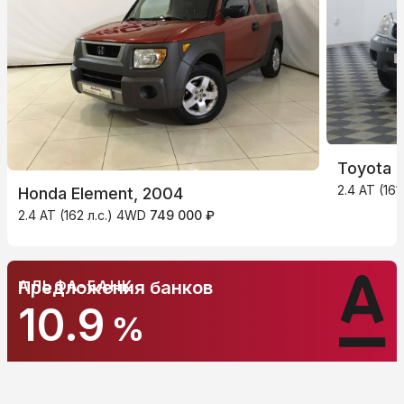
Toyota 
2.4 AT (16
Honda Element, 2004
2.4 AT (162 л.с.) 4WD
749 000 ₽
АЛЬФА-БАНК
Предложения банков
10.9
%