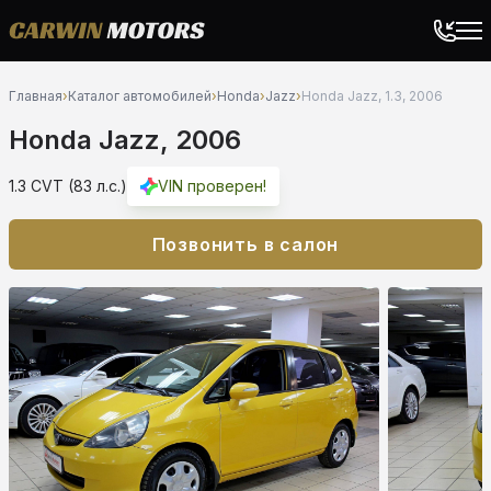
Главная
›
Каталог автомобилей
›
Honda
›
Jazz
›
Honda Jazz, 1.3, 2006
Honda Jazz, 2006
1.3 CVT (83 л.с.)
VIN проверен!
Позвонить в салон