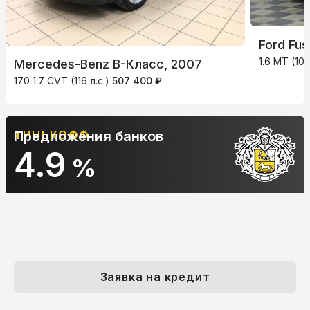
Ford Fus
1.6 MT (101
Mercedes-Benz B-Класс, 2007
170 1.7 CVT (116 л.с.)
507 400 ₽
Предложения банков
АЛЬФА-БАНК
10.9
%
Заявка на кредит