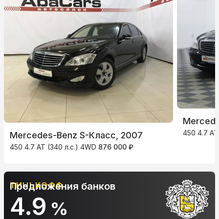
Mercede
450 4.7 AT
Mercedes-Benz S-Класс, 2007
450 4.7 AT (340 л.с.) 4WD
876 000 ₽
ТИНЬКОФФ
Предложения банков
4.9
%