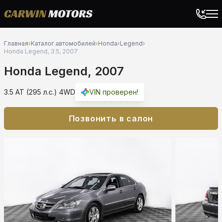
Главная
›
Каталог автомобилей
›
Honda
›
Legend
›
Honda Legend, 3.5, 2007
Honda Legend, 2007
3.5 AT (295 л.с.) 4WD
VIN проверен!
Позвонить в салон