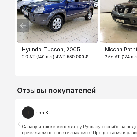
ВТБ
3.9
%
Hyundai Tucson, 2005
Nissan Path
2.0 AT (140 л.с.) 4WD
550 000 ₽
2.5d AT (174 л
Отзывы покупателей
I
Irina K.
Санану и также менеджеру Руслану спасибо за под
приезжаем по совету знакомых! Процветания и разв