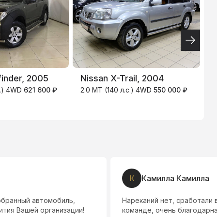
ТИНЬКОФФ
4.9
%
finder, 2005
Nissan X-Trail, 2004
V
.с.) 4WD
621 600 ₽
2.0 MT (140 л.с.) 4WD
550 000 ₽
3
К
Камилла Камилла
обранный автомобиль,
Нареканий нет, сработали 
ития Вашей организации!
команде, очень благодарна