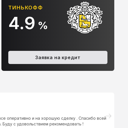
АЛЬФА-БАНК
10.9
%
olkswagen Touareg,
BMW X3, 2005
30i 3.0 AT (231 л.с.) 4WD
61
2005
Заявка на кредит
900 ₽
.2 AT (241 л.с.) 4WD
545 000 ₽
все оперативно и на хорошую сделку . Спасибо всей
Ме
. Буду с удовольствием рекомендовать !
со