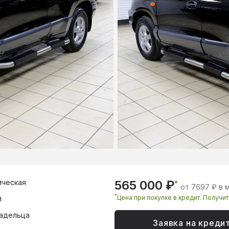
ическая
565 000 ₽
*
от 7697 ₽ в 
*
Цена при покупке в кредит. Получи
й
адельца
Заявка на креди