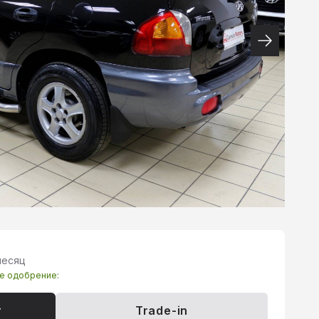
месяц
те одобрение:
т
Trade-in