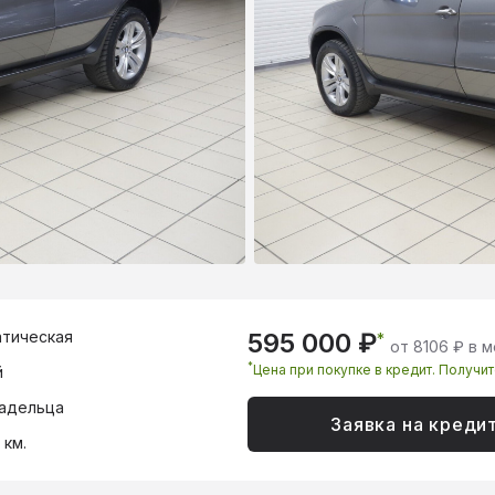
тическая
595 000 ₽
*
от 8106 ₽ в 
*
Цена при покупке в кредит. Получи
й
адельца
Заявка на креди
 км.