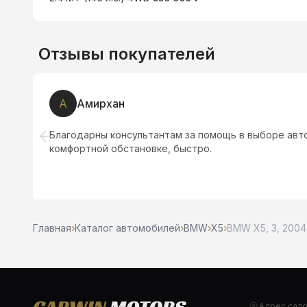
Отзывы покупателей
А
Амирхан
о.
Благодарны консультантам за помощь в выборе авто
комфортной обстановке, быстро.
Главная
›
Каталог автомобилей
›
BMW
›
X5
›
BMW X5, 3, 2004
Адрес сал