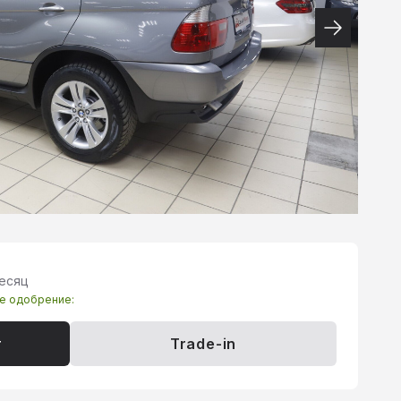
месяц
те одобрение:
т
Trade-in