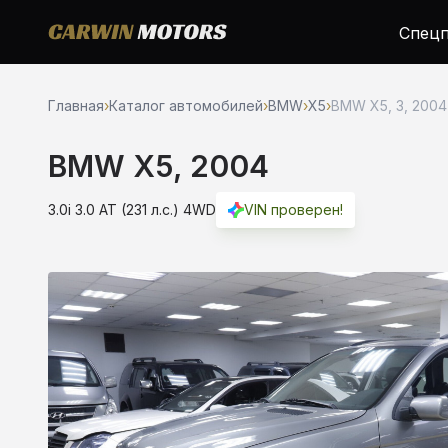
Спецп
Главная
›
Каталог автомобилей
›
BMW
›
X5
›
BMW X5, 3, 2004
BMW X5, 2004
3.0i 3.0 AT (231 л.с.) 4WD
VIN проверен!