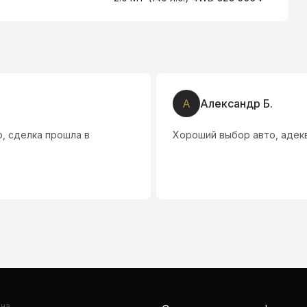
А
Александр Б.
, сделка прошла в
Хороший выбор авто, адек
она