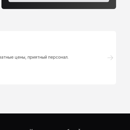
ватные цены, приятный персонал.
Ав
вы