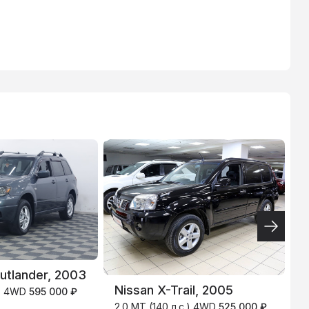
ТИНЬКОФФ
4.9
%
Outlander, 2003
Nissan X-Trail, 2005
N
.) 4WD
595 000 ₽
2.0 MT (140 л.с.) 4WD
525 000 ₽
2