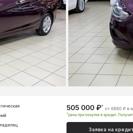
тическая
505 000 ₽
*
от 6880 ₽ в 
*
Цена при покупке в кредит. Получи
ний
владелец
Заявка на креди