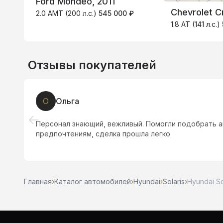
Ford Mondeo, 2011
Chevrolet C
2.0 AMT (200 л.с.)
545 000 ₽
1.8 AT (141 л.с.)
Отзывы покупателей
О
Ольга
е!
Персонал знающий, вежливый. Помогли подобрать 
предпочтениям, сделка прошла легко
Главная
›
Каталог автомобилей
›
Hyundai
›
Solaris
›
Hyundai Sol