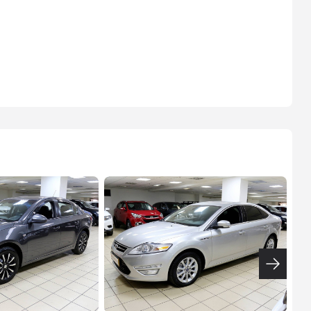
ТИНЬКОФФ
4.9
%