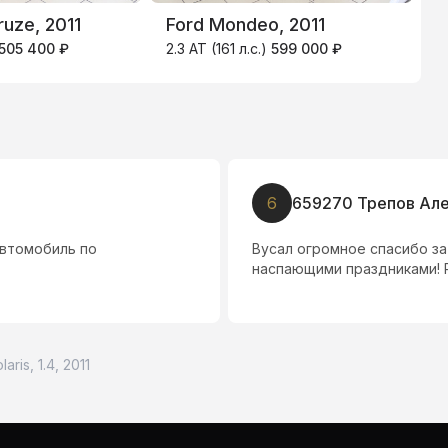
ruze, 2011
Ford Mondeo, 2011
O
505 400 ₽
2.3 AT (161 л.с.)
599 000 ₽
1
6
659270 Трепов Ал
автомобиль по
Вусал огромное спасибо за
наспающими праздниками! Р
aris, 1.4, 2011