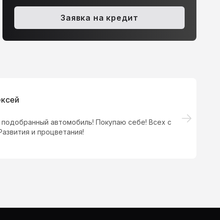
pel Astra, 2012
Volvo S40, 2011
Заявка на кредит
.4 AT (140 л.с.)
549 000 ₽
2.0 AMT (145 л.с.)
555 000 
ексей
 подобранный автомобиль! Покупаю себе! Всех с
Хо
азвития и процветания!
Пр