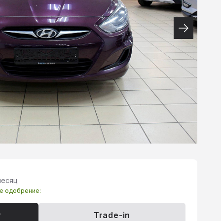
месяц
те одобрение:
т
Trade-in