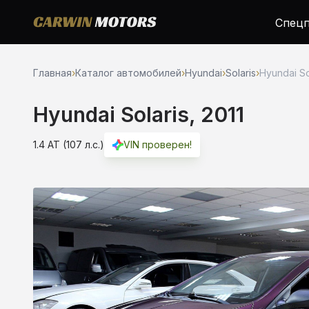
Спецп
Главная
›
Каталог автомобилей
›
Hyundai
›
Solaris
›
Hyundai Sol
Hyundai Solaris, 2011
1.4 AT (107 л.с.)
VIN проверен!