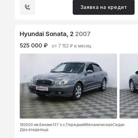
Заявка на кредит
Hyundai Sonata, 2
2007
525 000 ₽
от 7 152 ₽ в месяц
182500 км.
Бензин
137 л.с.
Передний
Механическая
Седан
Два владельца