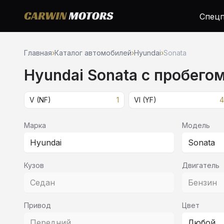
Спецп
Главная
›
Каталог автомобилей
›
Hyundai
›
Sonata
Hyundai Sonata c пробего
V (NF)
1
VI (YF)
4
Марка
Модель
Hyundai
Sonata
Кузов
Двигатель
Седан
Бензин
Привод
Цвет
Передний
Любой