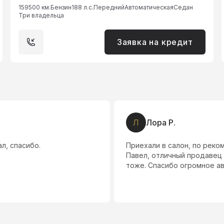
159500 км.
Бензин
188 л.с.
Передний
Автоматическая
Седан
Три владельца
Заявка на кредит
Л
Лора Р.
л, спасибо.
Приехали в салон, по рек
Павел, отличный продавец 
тоже. Спасибо огромное ав