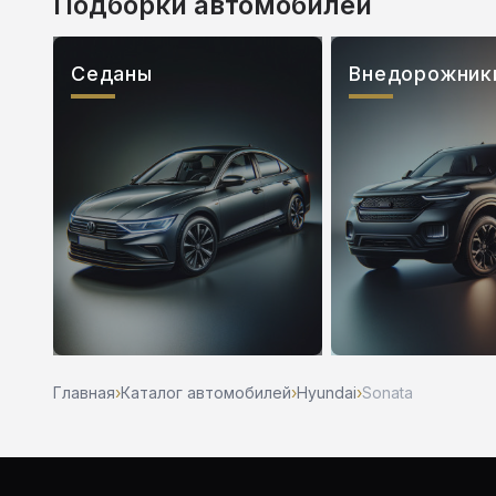
Подборки автомобилей
Седаны
Внедорожник
Главная
›
Каталог автомобилей
›
Hyundai
›
Sonata