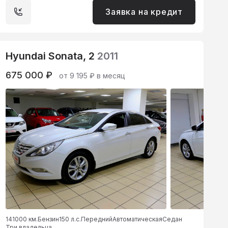
Заявка на кредит
Hyundai Sonata, 2
2011
675 000 ₽
от 9 195 ₽ в месяц
141000 км.
Бензин
150 л.с.
Передний
Автоматическая
Седан
Три владельца