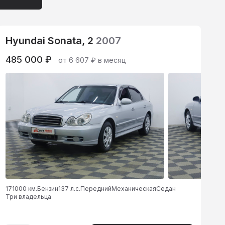
Hyundai Sonata, 2
2007
485 000 ₽
от 6 607 ₽ в месяц
171000 км.
Бензин
137 л.с.
Передний
Механическая
Седан
Три владельца