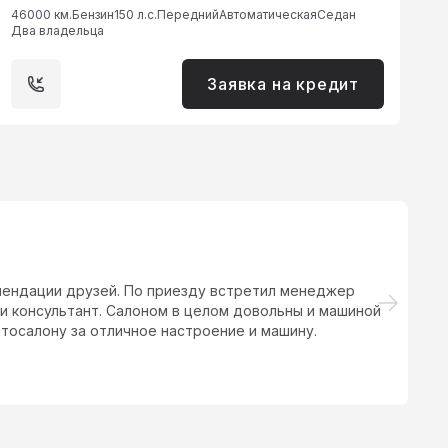
46000 км.
Бензин
150 л.с.
Передний
Автоматическая
Седан
Два владельца
Заявка на кредит
омендации друзей. По приезду встретил менеджер
М
и консультант. Салоном в целом довольны и машиной
н
тосалону за отличное настроение и машину.