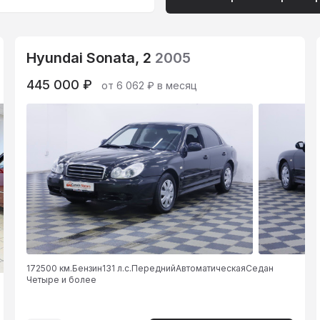
Hyundai Sonata, 2
2005
445 000 ₽
от 6 062 ₽ в месяц
172500 км.
Бензин
131 л.с.
Передний
Автоматическая
Седан
Четыре и более