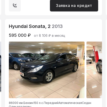
Заявка на кредит
Hyundai Sonata, 2
2013
595 000 ₽
от 8 106 ₽ в месяц
86000 км.
Бензин
150 л.с.
Передний
Автоматическая
Седан
Один владелец