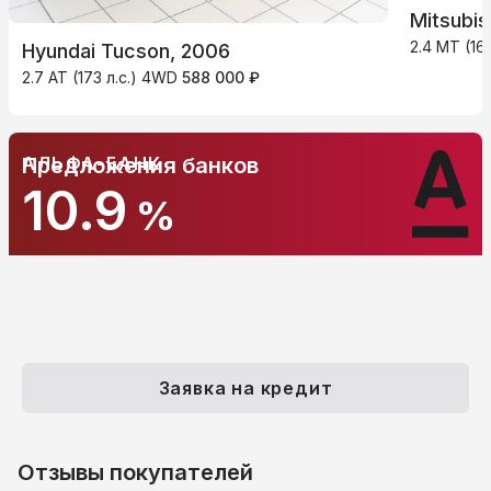
Mitsubis
2.4 MT (16
Hyundai Tucson, 2006
2.7 AT (173 л.с.) 4WD
588 000 ₽
АЛЬФА-БАНК
Предложения банков
10.9
%
Заявка на кредит
Отзывы покупателей