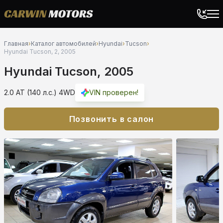
Главная
›
Каталог автомобилей
›
Hyundai
›
Tucson
›
Hyundai Tucson, 2, 2005
Hyundai Tucson, 2005
2.0 AT (140 л.с.) 4WD
VIN проверен!
Позвонить в салон