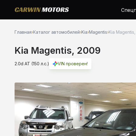
Спецп
Главная
›
Каталог автомобилей
›
Kia
›
Magentis
›
Kia Magentis,
Kia Magentis, 2009
2.0d AT (150 л.с.)
VIN проверен!