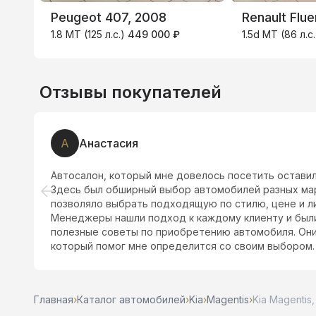
Peugeot 407, 2008
Renault Flu
1.8 MT (125 л.с.)
449 000 ₽
1.5d MT (86 л.с
Отзывы покупателей
А
Анастасия
Автосалон, который мне довелось посетить оставил
Здесь был обширный выбор автомобилей разных мар
позволяло выбрать подходящую по стилю, цене и л
Менеджеры нашли подход к каждому клиенту и был
полезные советы по приобретению автомобиля. Они
который помог мне определится со своим выбором.
Главная
›
Каталог автомобилей
›
Kia
›
Magentis
›
Kia Magentis,