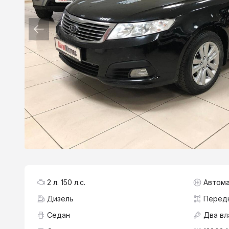
2 л. 150 л.с.
Автома
Дизель
Перед
Седан
Два вл