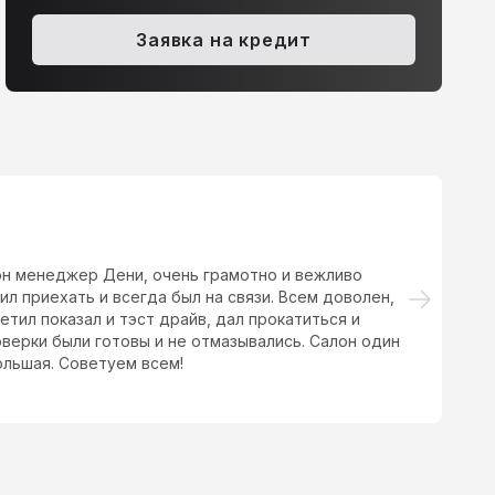
Volkswagen Jetta, 2
olkswagen Passat, 2008
1.6 AT (102 л.с.)
425 000 ₽
Заявка на кредит
.8 AT (160 л.с.)
430 000 ₽
он менеджер Дени, очень грамотно и вежливо
Об
ил приехать и всегда был на связи. Всем доволен,
вы
тил показал и тэст драйв, дал прокатиться и
св
роверки были готовы и не отмазывались. Салон один
большая. Советуем всем!