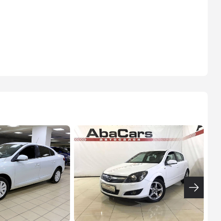
ВТБ
3.9
%