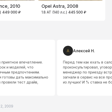
ence, 2010
Opel Astra, 2008
V
.)
449 000 ₽
1.8 AT (140 л.с.)
445 500 ₽
1
А
Алексей Н.
 приятное впечатление.
Перед тем как ехать в сал
ок и моделей, что
проконсультировал, уговор
ичным предпочтениям.
менеджер по приезду встре
и готовы дать максимально
загнали в сервис на все п
 провели тест драйв,
из лучших! И % ставка не 
 2, 2009