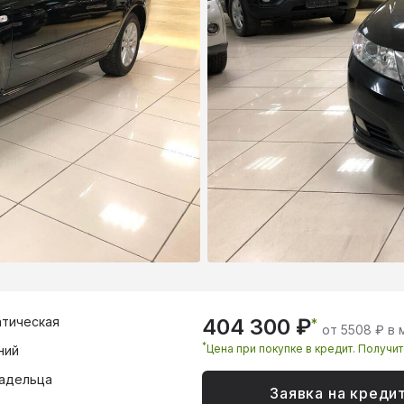
тическая
404 300 ₽
*
от 5508 ₽ в
*
Цена при покупке в кредит. Получи
ний
адельца
Заявка на креди