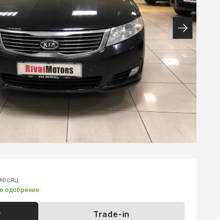
 месяц
те одобрение:
т
Trade-in