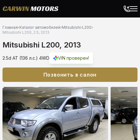
Главная
›
Каталог автомобилей
›
Mitsubishi
›
L200
›
Mitsubishi L200, 2.5, 2013
Mitsubishi L200, 2013
2.5d AT (136 л.с.) 4WD
VIN проверен!
Позвонить в салон