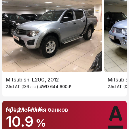
Mitsubishi L200, 2012
Mitsubis
2.5d AT (136 л.с.) 4WD
644 600 ₽
2.5d AT (1
АЛЬФА-БАНК
Предложения банков
10.9
%