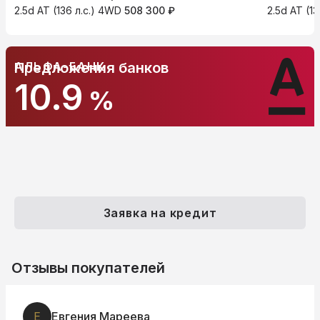
2.5d AT (136 л.с.) 4WD
508 300 ₽
2.5d AT (1
АЛЬФА-БАНК
Предложения банков
10.9
%
Заявка на кредит
Отзывы покупателей
Мареева
О
Ольга Сте