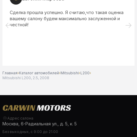
спешно. Я считаю,что такая оценка
Решила приобрест
удем максимально заслуженной и
данный автосалон
выслушали меня и
учётом моих фина
здесь работают 
дела, которые от
работе.
Главная
›
Каталог автомобилей
›
Mitsubishi
›
L200
›
Mitsubishi L200, 2.5, 2008
Адрес салона
Москва, 6-Радиальная ул., д. 5, к. 5
Без выходных, с 9:00 до 21:00