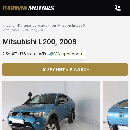
Главная
›
Каталог автомобилей
›
Mitsubishi
›
L200
›
Mitsubishi L200, 2.5, 2008
Mitsubishi L200, 2008
2.5d AT (136 л.с.) 4WD
VIN проверен!
Позвонить в салон