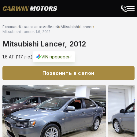
Главная
›
Каталог автомобилей
›
Mitsubishi
›
Lancer
›
Mitsubishi Lancer, 1.6, 2012
Mitsubishi Lancer, 2012
1.6 AT (117 л.с.)
VIN проверен!
Позвонить в салон