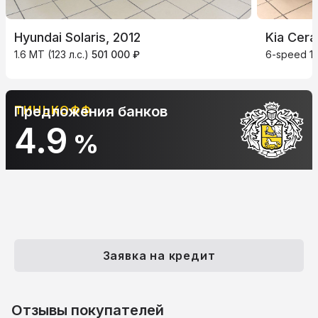
Hyundai Solaris, 2012
Kia Cera
1.6 MT (123 л.с.)
501 000 ₽
6-speed 1.6
АЛЬФА-БАНК
Предложения банков
10.9
%
Заявка на кредит
Отзывы покупателей