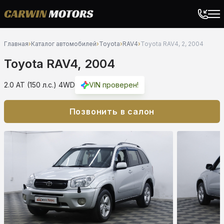
Главная
›
Каталог автомобилей
›
Toyota
›
RAV4
›
Toyota RAV4, 2, 2004
Toyota RAV4, 2004
2.0 AT (150 л.с.) 4WD
VIN проверен!
Позвонить в салон