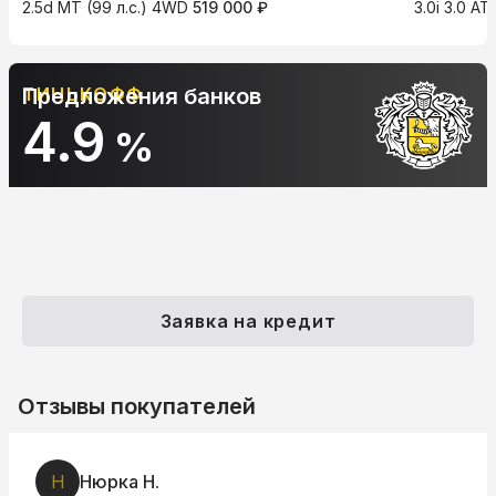
2.5d MT (99 л.с.) 4WD
519 000 ₽
3.0i 3.0 AT
ТИНЬКОФФ
Предложения банков
4.9
%
Заявка на кредит
Отзывы покупателей
Н
Нюрка Н.