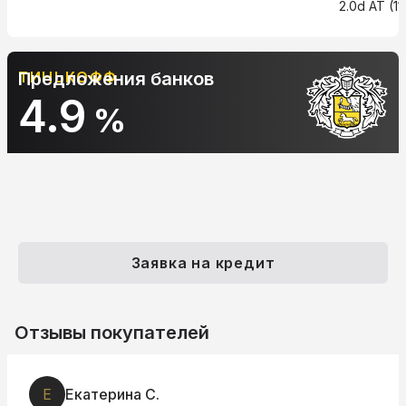
2.0d AT (1
ТИНЬКОФФ
Предложения банков
4.9
%
Заявка на кредит
Отзывы покупателей
Е
Екатерина С.