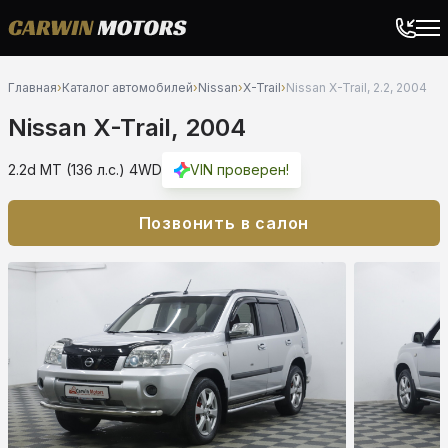
Главная
›
Каталог автомобилей
›
Nissan
›
X-Trail
›
Nissan X-Trail, 2.2, 2004
Nissan X-Trail, 2004
2.2d MT (136 л.с.) 4WD
VIN проверен!
Позвонить в салон