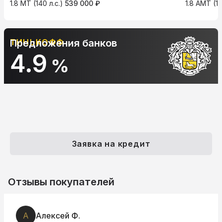
1.8 MT (140 л.с.)
539 000 ₽
1.8 AMT (14
АЛЬФА-БАНК
Предложения банков
10.9
%
Заявка на кредит
Отзывы покупателей
А
Алексей Ф.