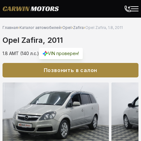
Главная
›
Каталог автомобилей
›
Opel
›
Zafira
›
Opel Zafira, 1.8, 2011
Opel Zafira, 2011
1.8 AMT (140 л.с.)
VIN проверен!
Позвонить в салон