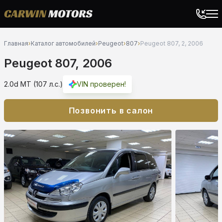
Главная
›
Каталог автомобилей
›
Peugeot
›
807
›
Peugeot 807, 2, 2006
Peugeot 807, 2006
2.0d MT (107 л.с.)
VIN проверен!
Позвонить в салон