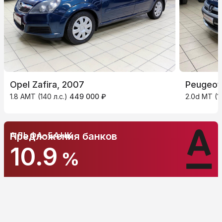
Opel Zafira, 2007
Peugeot
1.8 AMT (140 л.с.)
449 000 ₽
2.0d MT (1
АЛЬФА-БАНК
Предложения банков
10.9
%