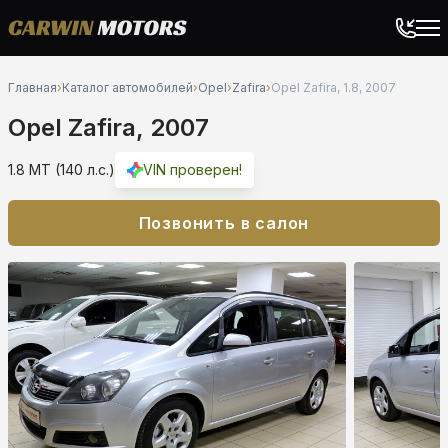
Главная
›
Каталог автомобилей
›
Opel
›
Zafira
›
Opel Zafira, 1.8, 2007
Opel Zafira, 2007
1.8 MT (140 л.с.)
VIN проверен!
Позвонить в салон