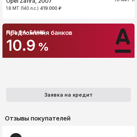
Opel Zafira, 2007
1.8 MT (140 л.с.)
419 000 ₽
АЛЬФА-БАНК
Предложения банков
10.9
%
Заявка на кредит
Отзывы покупателей