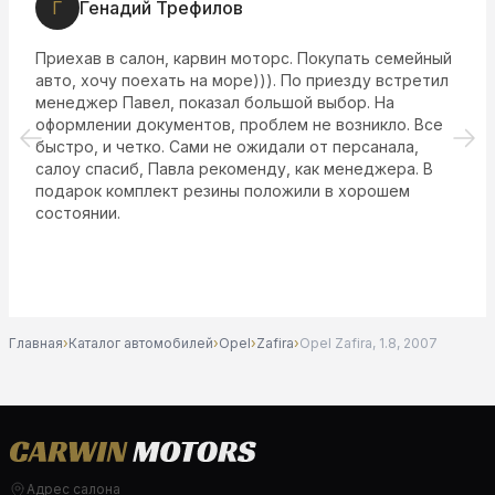
С
Станислав
Салон один из хороших. Мало где все машины
содержат в чистом светлом доступном месте.
Приехали брать что то для мамы. Выбор был, но
остановились на Элантре. Цвет уж больно красив для
женщины. Машина в хорошем состоянии вычищена и
вымыта. Ни чего не скрывает продавец, согласно
выписке из автотеки совпали все данные. Сделали
приличную скидку в 5% от 725000. Спасибо Санану за
это ... Дополнительно ещё год гарантии на агрегаты и
узлы, надеюсь через год я напишу ещё более лучший
отзыв!
Главная
›
Каталог автомобилей
›
Opel
›
Zafira
›
Opel Zafira, 1.8, 2007
Адрес салона