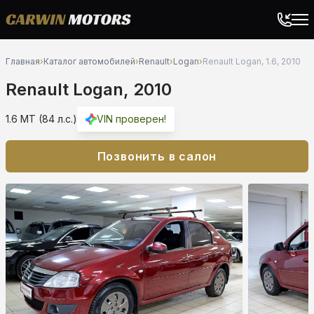
Главная
›
Каталог автомобилей
›
Renault
›
Logan
›
Renault Logan, 1.6, 2010
Renault Logan, 2010
1.6 MT (84 л.с.)
VIN проверен!
Позвонить в салон