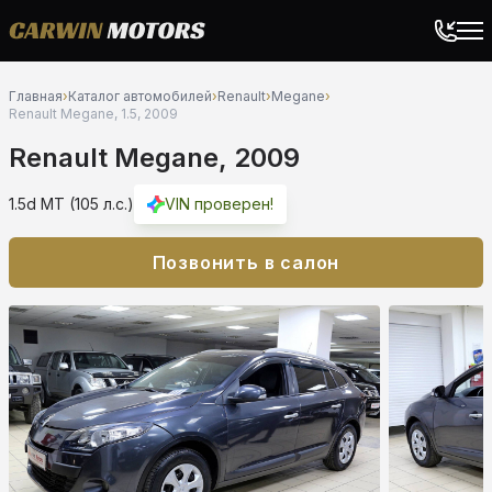
Главная
›
Каталог автомобилей
›
Renault
›
Megane
›
Renault Megane, 1.5, 2009
Renault Megane, 2009
1.5d MT (105 л.с.)
VIN проверен!
Позвонить в салон