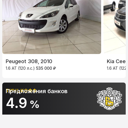
Peugeot 308, 2010
Kia Ceed
1.6 AT (120 л.с.)
535 000 ₽
1.6 AT (122 
ТИНЬКОФФ
Предложения банков
4.9
%