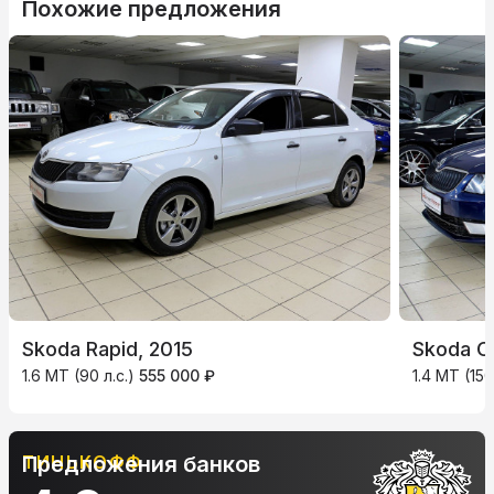
Похожие предложения
Skoda Rapid, 2015
Skoda Oc
1.6 MT (90 л.с.)
555 000 ₽
1.4 MT (150
ТИНЬКОФФ
Предложения банков