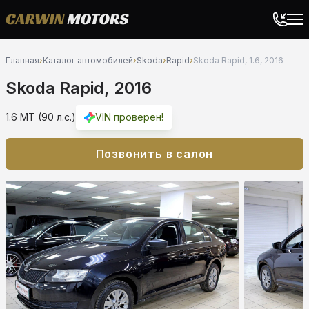
Главная
›
Каталог автомобилей
›
Skoda
›
Rapid
›
Skoda Rapid, 1.6, 2016
Skoda Rapid, 2016
1.6 MT (90 л.с.)
VIN проверен!
Позвонить в салон