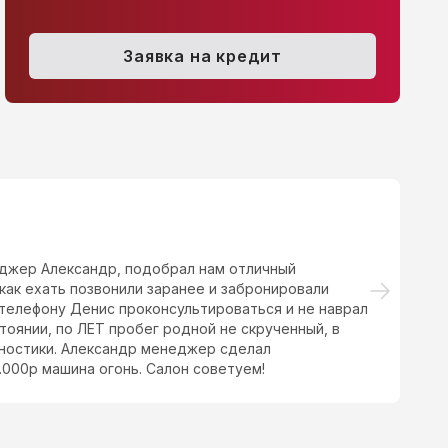
Opel Zafira, 2008
pel Zafira, 2008
1.8 AMT (140 л.с.)
455 000 
.8 MT (140 л.с.)
449 000 ₽
Заявка на кредит
джер Александр, подобрал нам отличный
По
как ехать позвонили заранее и забронировали
пр
телефону Денис проконсультироваться и не наврал
по
тоянии, по ЛЕТ пробег родной не скрученный, в
гностики. Александр менеджер сделал
000р машина огонь. Салон советуем!