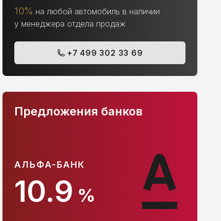
10%
на любой автомобиль в наличии
у менеджера отдела продаж
+7 499 302 33 69
Предложения банков
АЛЬФА-БАНК
С
10.9
%