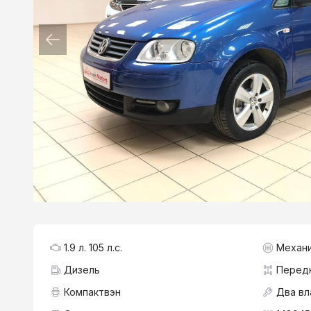
1.9 л. 105 л.с.
Механ
Дизель
Перед
Компактвэн
Два вл