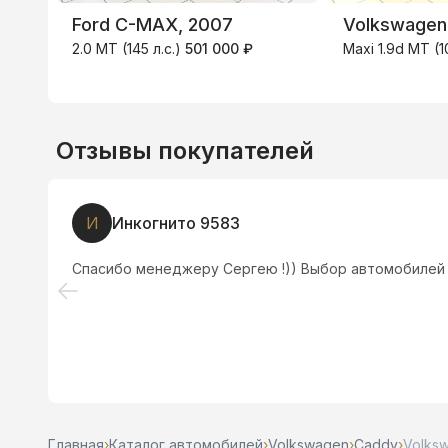
Ford C-MAX, 2007
Volkswagen
2.0 MT (145 л.с.)
501 000 ₽
Maxi 1.9d MT (1
Отзывы покупателей
И
Инкогнито 9583
Спасибо менеджеру Сергею !)) Выбор автомобилей
Главная
›
Каталог автомобилей
›
Volkswagen
›
Caddy
›
Volksw