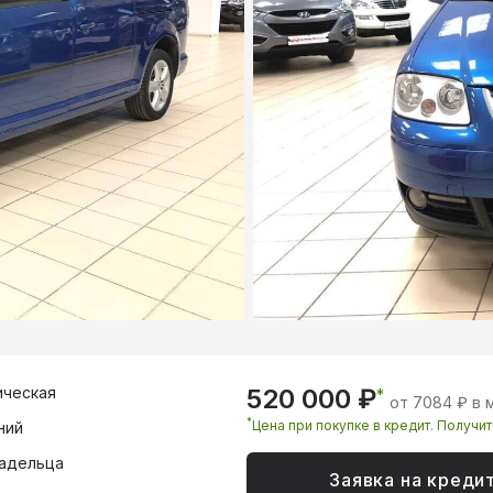
ическая
520 000 ₽
*
от 7084 ₽ в 
*
Цена при покупке в кредит. Получи
ний
адельца
Заявка на креди