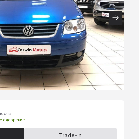
месяц
те одобрение:
т
Trade-in