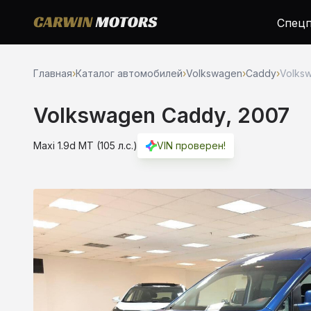
Спецп
Главная
›
Каталог автомобилей
›
Volkswagen
›
Caddy
›
Volksw
Volkswagen Caddy, 2007
Maxi 1.9d MT (105 л.с.)
VIN проверен!