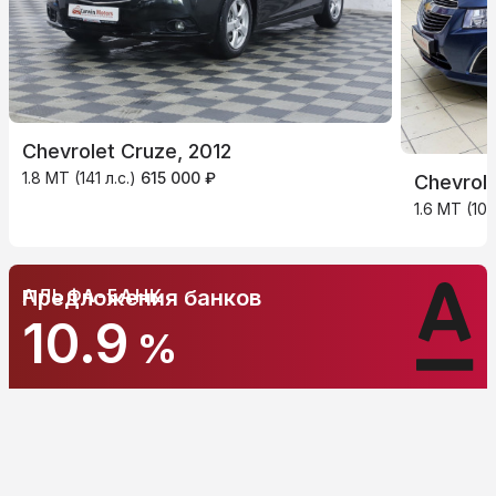
Chevrolet Cruze, 2012
1.8 MT (141 л.с.)
615 000 ₽
Chevrole
1.6 MT (109
АЛЬФА-БАНК
Предложения банков
10.9
%