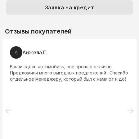
Заявка на кредит
Отзывы покупателей
А
анна Драницына
Уважительное и грамотное отношение к клиенту.
о
Особая благодарность Юрию за помощь в подборе и
)
консультации в выборе автомобиля,и кредитной
программы. Рекоменую всем этот автосалон.