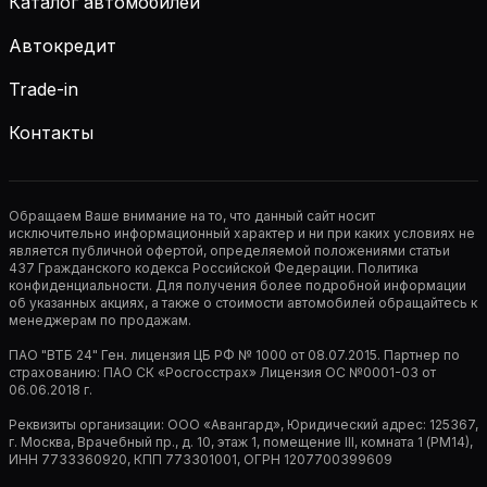
Каталог автомобилей
Автокредит
Trade-in
Контакты
Обращаем Ваше внимание на то, что данный сайт носит
исключительно информационный характер и ни при каких условиях не
является публичной офертой, определяемой положениями статьи
437 Гражданского кодекса Российской Федерации. Политика
конфиденциальности. Для получения более подробной информации
об указанных акциях, а также о стоимости автомобилей обращайтесь к
менеджерам по продажам.
ПАО "ВТБ 24" Ген. лицензия ЦБ РФ № 1000 от 08.07.2015. Партнер по
страхованию: ПАО СК «Росгосстрах» Лицензия ОС №0001-03 от
06.06.2018 г.
Реквизиты организации: ООО «Авангард», Юридический адрес: 125367,
г. Москва, Врачебный пр., д. 10, этаж 1, помещение III, комната 1 (РМ14),
ИНН 7733360920, КПП 773301001, ОГРН 1207700399609