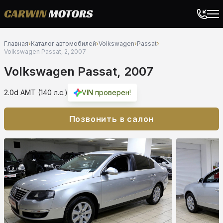
Главная
›
Каталог автомобилей
›
Volkswagen
›
Passat
›
Volkswagen Passat, 2, 2007
Volkswagen Passat, 2007
2.0d AMT (140 л.с.)
VIN проверен!
Позвонить в салон