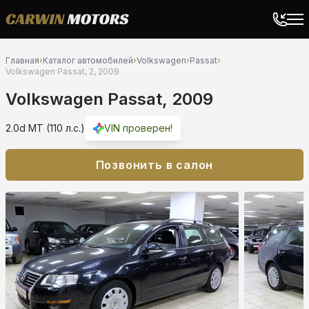
Главная
›
Каталог автомобилей
›
Volkswagen
›
Passat
›
Volkswagen Passat, 2, 2009
Volkswagen Passat, 2009
2.0d MT (110 л.с.)
VIN проверен!
Позвонить в салон