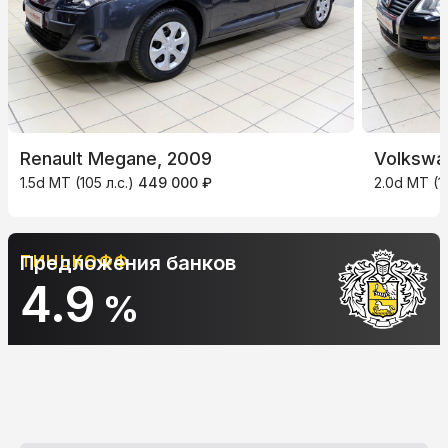
Renault Megane, 2009
Volkswa
1.5d MT (105 л.с.)
449 000 ₽
2.0d MT (11
Предложения банков
АЛЬФА-БАНК
10.9
%