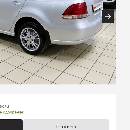
месяц
те одобрение:
т
Trade-in