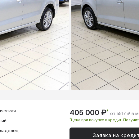
ическая
405 000 ₽
*
от 5517 ₽ в 
*
Цена при покупке в кредит. Получи
ний
владелец
Заявка на креди