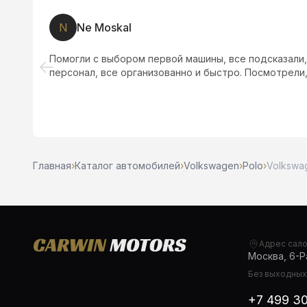
N
Ne Moskal
ти
Помогли с выбором первой машины, все подсказали,
персонал, все организованно и быстро. Посмотрели,
,
Главная
›
Каталог автомобилей
›
Volkswagen
›
Polo
›
Volkswag
Адрес сал
Москва, 6-Ра
Без выходных,
+7 499 3