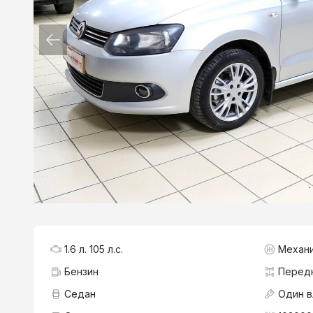
1.6 л. 105 л.с.
Механ
Бензин
Перед
Седан
Один 