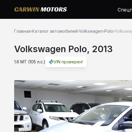
Спецп
Главная
›
Каталог автомобилей
›
Volkswagen
›
Polo
›
Volkswag
Volkswagen Polo, 2013
1.6 MT (105 л.с.)
VIN проверен!