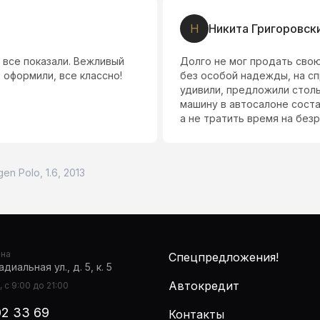
Н
Никита Григоровск
 все показали. Вежливый
Долго не мог продать свою
 оформили, все классно!
без особой надежды, на сп
удивили, предложили столь
машину в автосалоне соста
а не тратить время на безр
en Polo, 1.6, 2013
она
Спецпредложения!
диальная ул., д. 5, к. 5
Автокредит
 с 9:00 до 21:00
02 33 69
Контакты