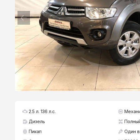
2.5 л. 136 л.с.
Механ
Дизель
Полны
Пикап
Один 