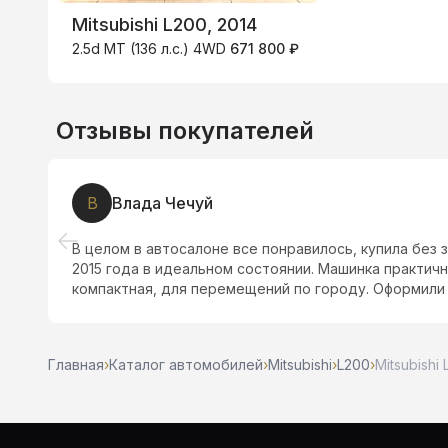
Mitsubishi L200, 2014
2.5d MT (136 л.с.) 4WD
671 800 ₽
Отзывы покупателей
Р
Рамиля
Хороший автосалон! Купили здесь машину по трейд-
позвонили уточнили информацию, спасибо за помощ
без проблем, цены не высокие. Мы довольны!
Главная
›
Каталог автомобилей
›
Mitsubishi
›
L200
›
Mitsubishi 