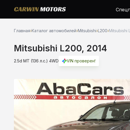
Спецп
Главная
›
Каталог автомобилей
›
Mitsubishi
›
L200
›
Mitsubishi 
Mitsubishi L200, 2014
2.5d MT (136 л.с.) 4WD
VIN проверен!