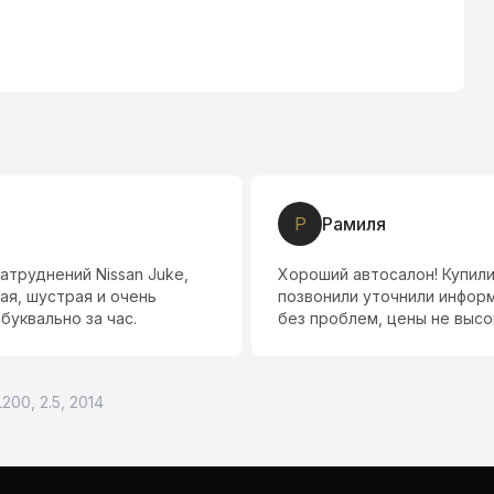
А
Азиз Джобатшое
 ину. Перед приездом
Приобрели у них автомобил
ь сотрудникам, оформили
L200, 2.5, 2014