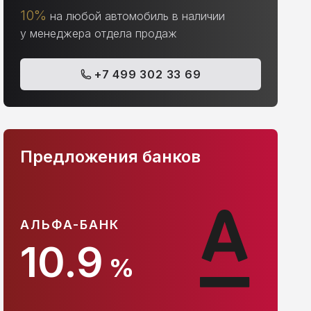
10%
на любой автомобиль в наличии
у менеджера отдела продаж
+7 499 302 33 69
Предложения банков
АЛЬФА-БАНК
С
10.9
%