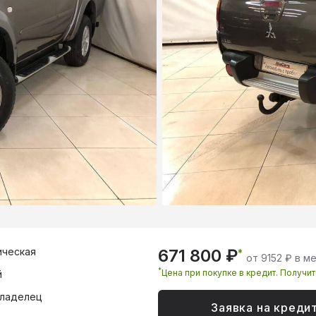
ическая
671 800 ₽
*
от 9152 ₽ в м
*
Цена при покупке в кредит. Получи
й
владелец
Заявка на креди