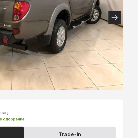
есяц
те одобрение:
т
Trade-in