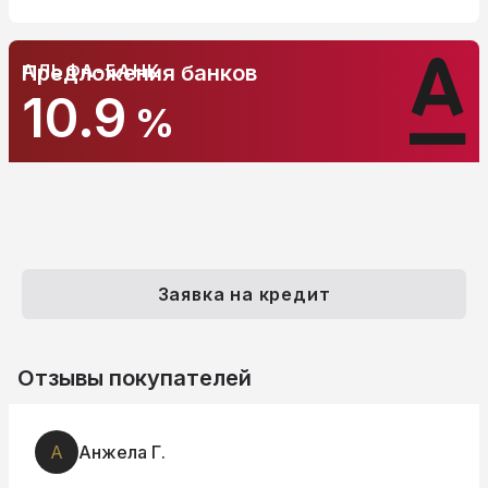
АЛЬФА-БАНК
Предложения банков
10.9
%
Заявка на кредит
Отзывы покупателей
А
Анжела Г.