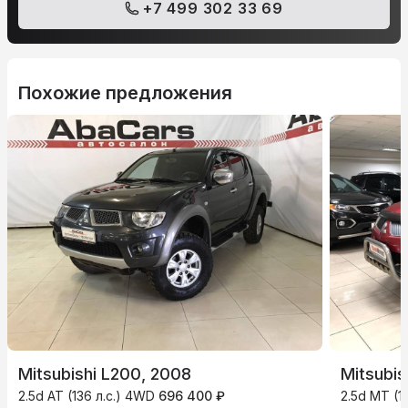
+7 499 302 33 69
Похожие предложения
Mitsubishi L200, 2008
Mitsubis
2.5d AT (136 л.с.) 4WD
696 400 ₽
2.5d MT (1