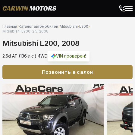
Главная
›
Каталог автомобилей
›
Mitsubishi
›
L200
›
Mitsubishi L200, 2.5, 2008
Mitsubishi L200, 2008
2.5d AT (136 л.с.) 4WD
VIN проверен!
Позвонить в салон