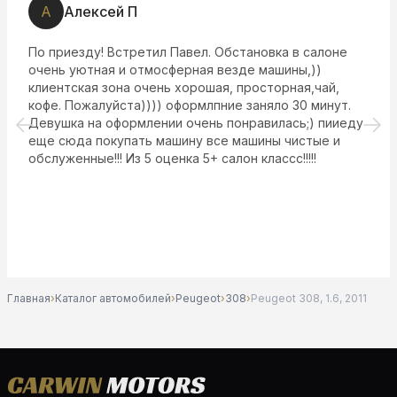
А
Алексей П
По приезду! Встретил Павел. Обстановка в салоне
очень уютная и отмосферная везде машины,))
клиентская зона очень хорошая, просторная,чай,
кофе. Пожалуйста)))) оформлпние заняло 30 минут.
Девушка на оформлении очень понравилась;) пииеду
еще сюда покупать машину все машины чистые и
обслуженные!!! Из 5 оценка 5+ салон классс!!!!!
Главная
›
Каталог автомобилей
›
Peugeot
›
308
›
Peugeot 308, 1.6, 2011