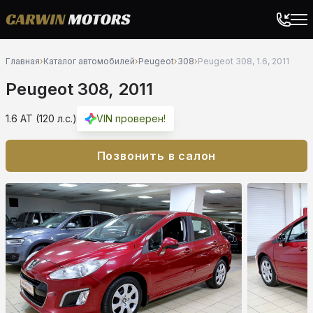
Главная
›
Каталог автомобилей
›
Peugeot
›
308
›
Peugeot 308, 1.6, 2011
Peugeot 308, 2011
1.6 AT (120 л.с.)
VIN проверен!
Позвонить в салон