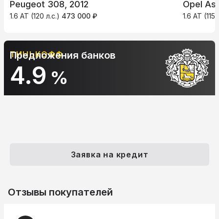
Peugeot 308, 2012
Opel Ast
1.6 AT (120 л.с.)
473 000 ₽
1.6 AT (115 
АЛЬФА-БАНК
Предложения банков
10.9
%
Заявка на кредит
Отзывы покупателей